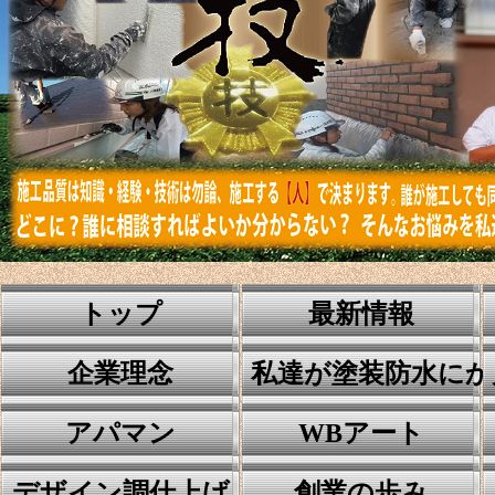
トップ
最新情報
企業理念
私達が塗装防水にか
アパマン
WBアート
デザイン調仕上げ
創業の歩み