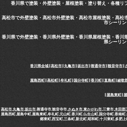
香川県で塗装・外壁塗装・屋根塗装・塗り替え・各種リ
高松市で外壁塗装・髙松市外壁塗装・髙松市屋根塗装・髙松
市シーリン
香川県で外壁塗装・香川県外壁塗装・香川県屋根塗装・香川
県シーリン
香川県全域
∥
高松市
∥
丸亀市
∥
坂出市
∥
善通寺市
∥
観音寺市
∥
屋島西町
∥
高松町
∥
牟礼町
∥
国分寺町
∥
香川町
∥
直島町
∥
綾歌
∥
屋島東町
∥
高松市
,
丸亀市
,
坂出市
,善通寺市,観音寺市,
さぬき市
,
東かがわ市
,三豊市,
木田郡
屋島西町,屋島中町,屋島東町,牟礼町,元山町,香川町,仏生山町,国分寺町,香南町,
郷東町,西宝町,三条町,新北町,昭和町,十川東町,多肥上