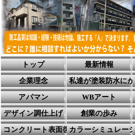
トップ
最新情報
企業理念
私達が塗装防水に
アパマン
WBアート
デザイン調仕上げ
創業の歩み
コンクリート表面復元工法
カラーシミュレー