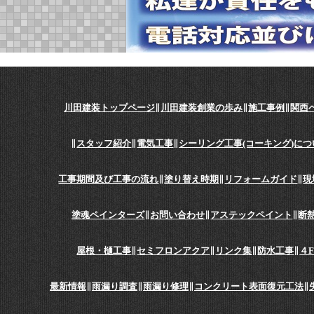
川田建装トップページ
∥
川田建装創業の歩み
∥
施工事例
∥
関西
∥
スタッフ紹介
∥
電気工事
∥
シーリング工事(コーキング)につ
工事期間及び工事の流れ
∥
塗り替え時期
∥
リフォームガイド
∥
現
塗魂ペインターズ
∥
お問い合わせ
∥
アステックペイント
∥
断
屋根・樋工事
∥
セミフロンアクア
∥
リンク集
∥
防水工事
∥
４
最新情報
∥
雨漏り調査
∥
雨漏り修理
∥
コンクリート表面復元工法
∥