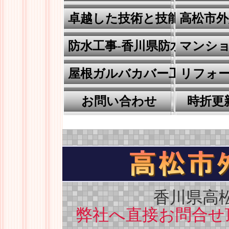
卓越した技術と技能
高松市外
防水工事-香川県防水の川田
マンシ
屋根ガルバカバー工事
リフォ
お問い合わせ
時折更
香川県高
弊社へ直接お問合せ