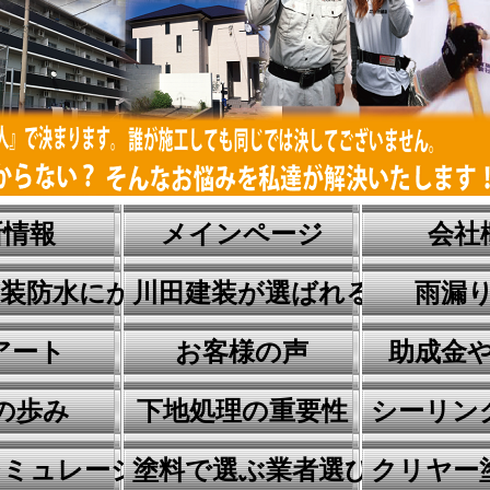
新情報
メインページ
会社
塗装防水にかける想い
川田建装が選ばれる理由
雨漏
アート
お客様の声
助成金
の歩み
下地処理の重要性
シーリン
シミュレーション
塗料で選ぶ業者選びが1番危
クリヤー