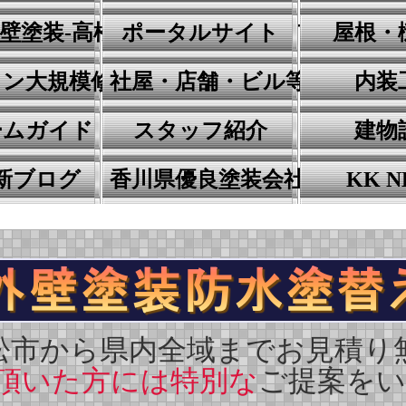
壁塗装-高松市で外壁塗装-高松市外壁塗
ポータルサイト
屋根・
建装
ョン大規模修繕工事
社屋・店舗・ビル等塗装工事
内装
ームガイド
スタッフ紹介
建物
新ブログ
香川県優良塗装会社紹介
KK N
松市から県内全域までお見積り
頂いた方には特別な
ご提案を