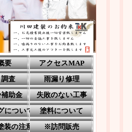
概要
アクセスMAP
り調査
雨漏り修理
や補助金
失敗のない工事
グについて
塗料について
ない
塗装の注意点
※訪問販売