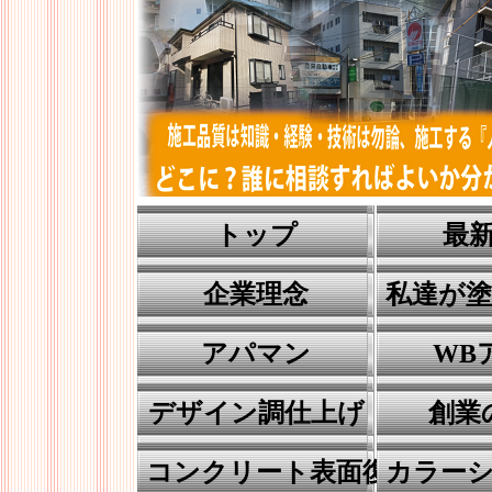
トップ
最
企業理念
私達が
アパマン
WB
デザイン調仕上げ
創業
コンクリート表面復元工法
カラー