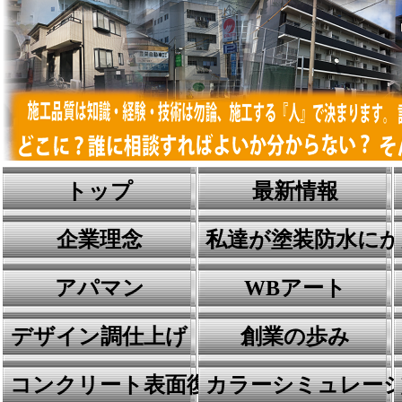
トップ
最新情報
企業理念
私達が塗装防水に
アパマン
WBアート
デザイン調仕上げ
創業の歩み
コンクリート表面復元工法
カラーシミュレー