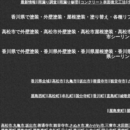
最新情報
∥
雨漏り調査
∥
雨漏り修理
∥
コンクリート表面復元工法
∥
香川県で塗装・外壁塗装・屋根塗装・塗り替え・各種リ
高松市で外壁塗装・髙松市外壁塗装・髙松市屋根塗装・髙松
市シーリン
香川県で外壁塗装・香川県外壁塗装・香川県屋根塗装・香川
県シーリン
香川県全域
∥
高松市
∥
丸亀市
∥
坂出市
∥
善通寺市
∥
観音寺市
∥
屋島西町
∥
高松町
∥
牟礼町
∥
国分寺町
∥
香川町
∥
直島町
∥
綾歌
∥
屋島東町
∥
高松市
,
丸亀市
,
坂出市
,善通寺市,観音寺市,
さぬき市
,
東かがわ市
,三豊市,
木田郡