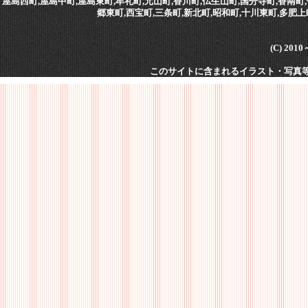
屋島西町,屋島中町,屋島東町,牟礼町,元山町,香川町,仏生山町,国分寺町,香南町,
郷東町,西宝町,三条町,新北町,昭和町,十川東町,多肥上
(C) 201
このサイトに含まれるイラスト・写真