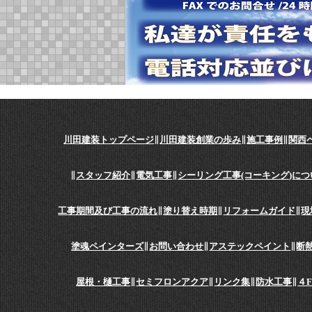
川田建装トップページ
∥
川田建装創業の歩み
∥
施工事例
∥
関西
∥
スタッフ紹介
∥
電気工事
∥
シーリング工事(コーキング)につ
工事期間及び工事の流れ
∥
塗り替え時期
∥
リフォームガイド
∥
現
塗魂ペインターズ
∥
お問い合わせ
∥
アステックペイント
∥
断
屋根・樋工事
∥
セミフロンアクア
∥
リンク集
∥
防水工事
∥
４