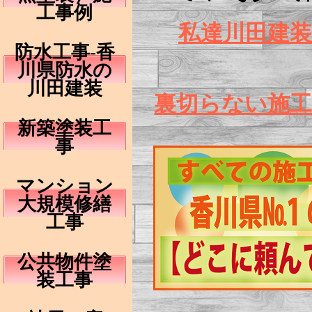
工事例
私達川田建
防水工事-香
川県防水の
川田建装
裏切らない施
新築塗装工
事
マンション
大規模修繕
工事
公共物件塗
装工事