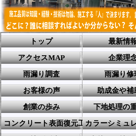
トップ
最新情
アクセスMAP
企業理
雨漏り調査
雨漏り修
お客様の声
助成金や補
創業の歩み
下地処理の
コンクリート表面復元工法
カラーシミュ