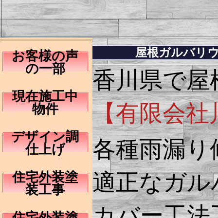
屋根ガルバリ
お客様の声
の一部
香川県で屋
現在施工中
【有限会社
物件
デザイン調
各種雨漏り
仕上げ
適正なガル
住宅外装塗
装工事
カバー工法
住宅外装塗