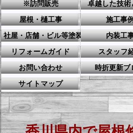
※訪問販売
卓越した技術
屋根・樋工事
施工事
社屋・店舗・ビル等塗装工事
内装工
リフォームガイド
スタッフ
お問い合わせ
時折更新ブ
サイトマップ
香川県内で屋根