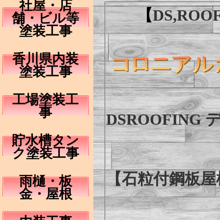
社屋・店
【
DS,RO
舗・ビル等
塗装工事
香川県内装
塗装工事
工場塗装工
事
DSROOFIN
貯水槽タン
ク塗装工事
【石粒付鋼板屋
雨樋・板
金・屋根