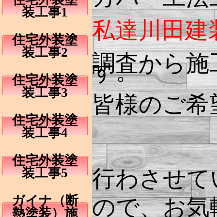
装工事1
私達川田建
住宅外装塗
装工事2
調査から施
す。
住宅外装塗
装工事3
皆様のご希
住宅外装塗
装工事4
住宅外装塗
装工事5
行わさせて
ガイナ（断
ので、お気
熱塗装）施