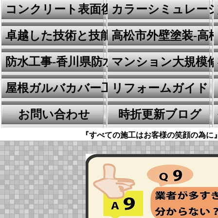
コンクリート表面復元工法
カラーシミュレー
卓越した技術と技能
高松市外壁塗装-高
防水工事-香川県防水の川田建装
マンション大規模
屋根ガルバカバー工事
リフォームガイド
お問い合わせ
時折更新ブログ
『すべての施工はお客様の笑顔の