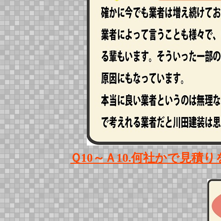
Ｑ10～Ａ10.何社かで見