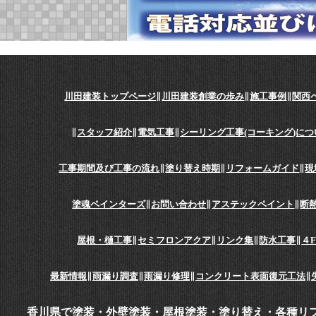
川田建装トップページ
∥
川田建装創業の歩み
∥
施工事例
∥
関西
∥
スタッフ紹介
∥
電気工事
∥
シーリング工事(コーキング)につ
工事期間及び工事の流れ
∥
塗り替え時期
∥
リフォームガイド
∥
現
塗魂ペインターズ
∥
お問い合わせ
∥
アステックペイント
∥
断
屋根・樋工事
∥
セミフロンアクア
∥
リンク集
∥
防水工事
∥
４
最新情報
∥
雨漏り調査
∥
雨漏り修理
∥
コンクリート表面復元工法
∥
香川県で塗装・外壁塗装・屋根塗装・塗り替え・各種リ