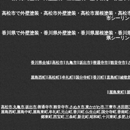
高松市で外壁塗装・髙松市外壁塗装・髙松市屋根塗装・髙松
市シーリン
香川県で外壁塗装・香川県外壁塗装・香川県屋根塗装・香川
県シーリン
香川県全域
∥
高松市
∥
丸亀市
∥
坂出市
∥
善通寺市
∥
観音寺市
∥
屋島西町
∥
高松町
∥
牟礼町
∥
国分寺町
∥
香川町
∥
直島町
∥
綾歌
∥
屋島東町
∥
高松市
,
丸亀市
,
坂出市
,善通寺市,観音寺市,
さぬき市
,
東かがわ市
,三豊市,
木田郡
屋島西町,屋島中町,屋島東町,牟礼町,元山町,香川町,仏生山町,国分寺町,香南町,
郷東町,西宝町,三条町,新北町,昭和町,十川東町,多肥上